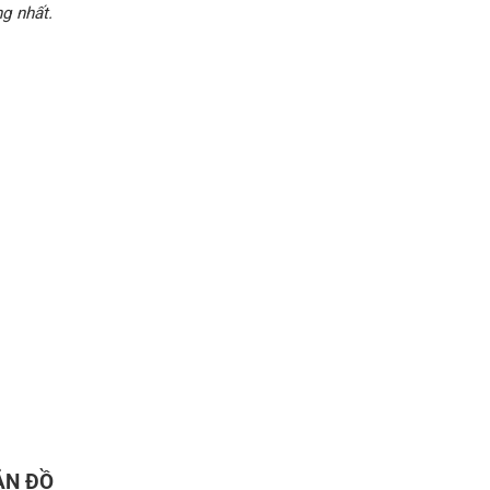
g nhất.
ẢN ĐỒ