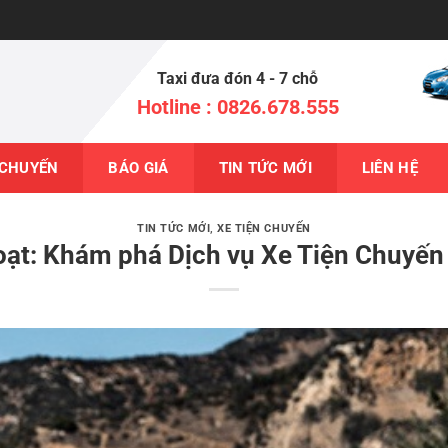
Taxi đưa đón 4 - 7 chỗ
Hotline : 0826.678.555
 CHUYẾN
BÁO GIÁ
TIN TỨC MỚI
LIÊN HỆ
TIN TỨC MỚI
,
XE TIỆN CHUYẾN
 hoạt: Khám phá Dịch vụ Xe Tiện Chuyế